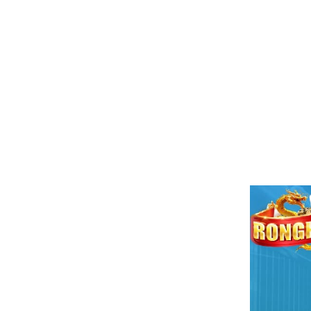
Thành viên có
nhau. Ví dụ n
nhân của ngư
Làm gì kh
Nhiều người c
quyết là anh 
cạnh đó, bạn c
Telegram, Fac
nhất.