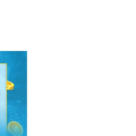
p tài khoản
uá trình