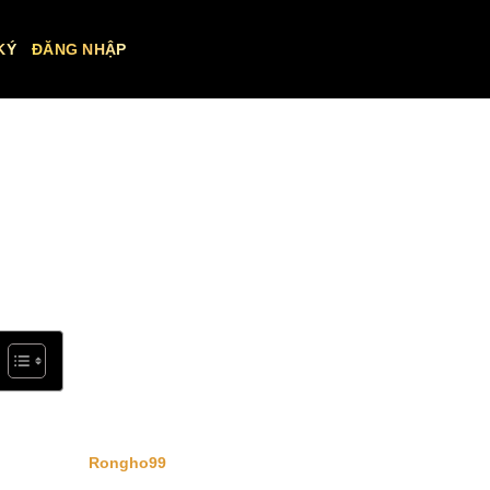
KÝ
ĐĂNG NHẬP
g dẫn đăng nhập Rongho99 với 3 bướ
giản, nhanh gọn
Rongho99
là thao tác bắt buộc để người chơi có thể truy cập vào cổn
ất lượng số 1 Châu Á hiện nay. Các bet thủ sẽ được đắm mình vào kho t
 cùng nhiều ưu điểm vượt trội khác. Những hướng dẫn chi tiết dưới đây 
ện cần có để đăng nhập Rongho99
p cổng game
Rongho99
nhanh gọn, người chơi cần đáp ứng một số đi