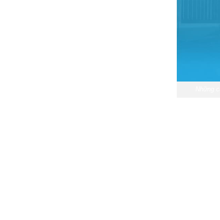
Những câ
Đăng nhập
Hệ thống cổn
anh em dùng đ
động đăng nhậ
không nên lưu
Nếu đăng 
Khi người chơ
khoản. Vì cổn