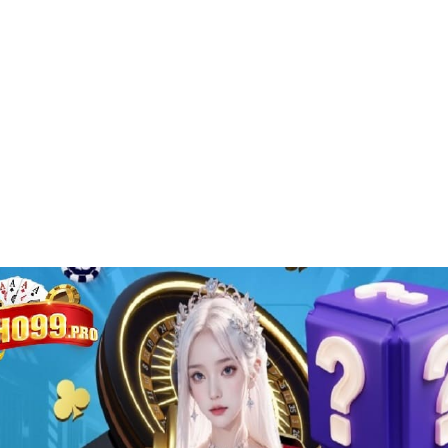
 thể sử dụng tài khoản Rongho99 để đăng nhập trên nhiều nền tảng và 
hư app cho điện thoại hoặc máy tính bảng, web máy tính. Tất cả thông t
ời chơi được cập nhật đồng bộ để thống máy chủ nhận diện.
i quên tên đăng nhập và mật khẩu Rongho99?
hơi gặp phải tình huống quên mất tên đăng nhập và pass vào cổng ga
em lựa chọn tính năng “quên mật khẩu” trên form truy cập vào hệ thố
ũng có thể liên hệ tới bộ phận nhân viên qua chat live, gọi hotline, nhắ
ebook,…). Đây là những kênh kết nối hỗ trợ người chơi một cách nha