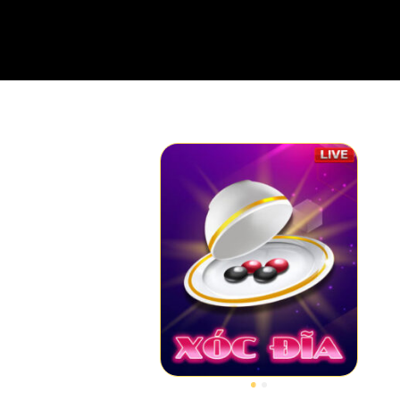
c đơn
g game cá cược
àng trò chơi
sẽ giúp ích
ều kiện sau: