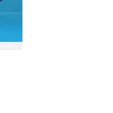
gặp phải.
ời chơi. Nếu
hệ thống tự
g cộng thì
ng khóa tài
hóa tài khoản