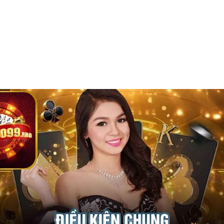
 phải có tài khoản hợp lệ tại cổng game mới thực hiện được việc đăng
ó tài khoản chính thức thì hãy đăng ký theo hướng dẫn của hệ thống 
úng đường link cổng game để tránh trường hợp vào nhầm trang web gi
g đánh cắp thông tin.
ường truyền internet phải ổn định để quá trình đăng nhập tài khoản khô
lag.