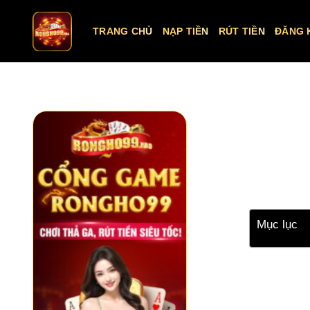
Chuyển
đến
TRANG CHỦ
NẠP TIỀN
RÚT TIỀN
ĐĂNG 
nội
dung
Hướn
Đăng nhập 
trực tuyến ch
đồ sộ, mới lạ
cho anh em!
Mục lục
Điều ki
Để đăng nhậ