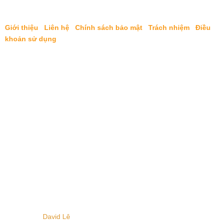
Liên kết nhanh:
Giới thiệu
|
Liên hệ
|
Chính sách bảo mật
|
Trách nhiệm
|
Điều
khoản sử dụng
Liên hệ:
Công ty:
RONGHO99
Mã số thuế:
0775225698
Giấy phép kinh doanh:
số 10752399/GP-BTTTT, được Bộ
Thông tin và Truyền thông cấp ngày 04/12/2022 có hiệu lực đến
ngày 04/12/2027.
Địa chỉ:
45 Nguyễn Tất Thành, Phường 13, Quận 4, Hồ Chí
Minh, Việt Nam
Zipcode:
72810
Số điện thoại:
0912.888.991
Email:
support@rongho99.pro
Tác giả:
David Lê