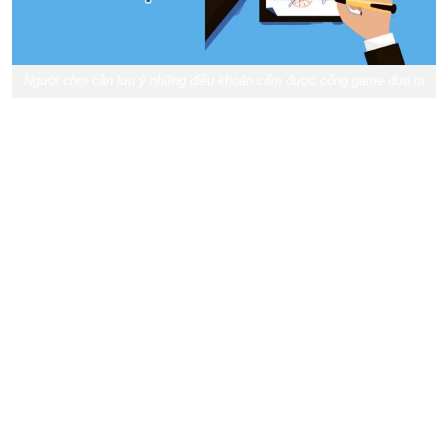
Người chơi cần lưu ý những điều khoản cấm được cổng game đưa ra
Để duy trì môi trường chơi game công bằng, Rongho99 có các
điều khoản cấm đối với một số hành vi sau:
Cấm sử dụng các phần mềm gian lận hoặc hack game để đạt
được lợi thế không công bằng.
Cấm hành vi chiếm đoạt tài khoản của người khác hoặc xâm
nhập vào hệ thống của cổng game.
Cấm việc tạo các tài khoản giả mạo nhằm mục đích trục lợi
hoặc vi phạm các điều khoản của Rongho99.
Cấm hành vi lừa đảo trong các giao dịch tài chính hoặc trong
các hoạt động chơi game.
Nếu người chơi vi phạm bất kỳ quy định nào trong điều khoản sử