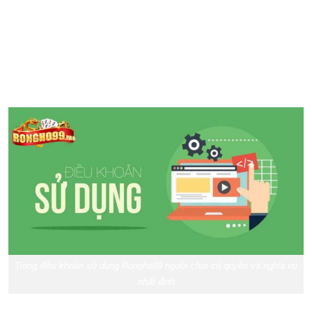
vệ quyền lợi cược thủ. Khi bạn đăng ký và sử dụng dịch vụ của
Rongho99, bạn đồng ý tuân thủ các quy định này. Điều này giúp
giảm thiểu các vấn đề phát sinh và đảm bảo rằng tất cả người chơi
đều có một trải nghiệm tốt khi tham gia.
Quyền lợi và nghĩa vụ của người chơi trong điều
khoản
Trong điều khoản sử dụng Rongho99 người chơi có quyền và nghĩa vụ
nhất định